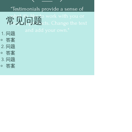
“Testimonials provide a sense of
what it's like to work with you or
常见问题
use your products. Change the text
and add your own."
问题
​答案
问题
​​答案
​问题
​​答案